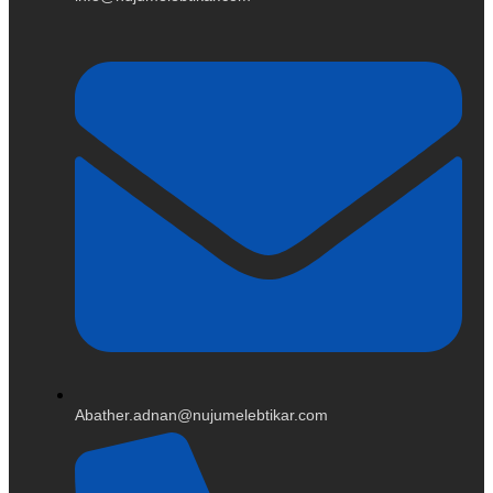
Abather.adnan@nujumelebtikar.com