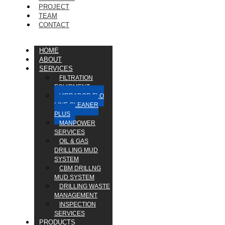
PROJECT
TEAM
CONTACT
HOME
ABOUT
SERVICES
FILTRATION
EQUIPMENT
VIBRADOR FLO
LINE CLEANER
PLUS
MANPOWER
SERVICES
OIL & GAS
DRILLING MUD
SYSTEM
CBM DRILLNG
MUD SYSTEM
DRILLING WASTE
MANAGEMENT
INSPECTION
SERVICES
PRODUCTS