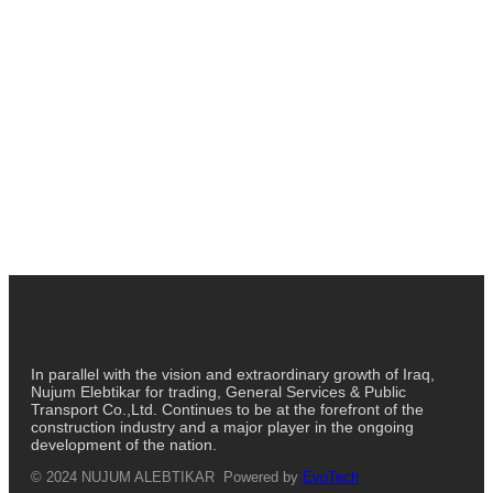
In parallel with the vision and extraordinary growth of Iraq,
Nujum Elebtikar for trading, General Services & Public
Transport Co.,Ltd. Continues to be at the forefront of the
construction industry and a major player in the ongoing
development of the nation.
© 2024 NUJUM ALEBTIKAR Powered by
EvoTech