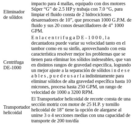
impacto para 4 mallas, equipado con dos motores
Súper “G” de 2.5 HP y trabaja con 7.0 “G, para
Eliminador
limpiar el fluido consta de 2 hidrociclones
de sólidos
desarenadores de 10”, que procesan 1000 G.P.M. de
fluido y sus 20 conos desarcilladores de 4” 1000
GPM.
E n l a c e n t r i f u g a D E - 1 0 0 0 , l a
decantadora puede variar su velocidad tanto en el
tambor como en su sinfín, aprovechando con esta
característica resolver mejor los problemas que se
tienen para eliminar los sólidos indeseables, que van
Centrifuga
en distintos rangos de gravedad especifica, logrando
DE-1000
un mejor ajuste a la separación de sólidos i n d e s e
a b l e s , p u e d e u s a r l a indistintamente para
eliminar sólidos de alta gravedad específica hasta 10
micrones, procesa hasta 250 GPM, un rango de
velocidad de 1000 a 3200 RPM.
El Transportador helicoidal de recorte consta de una
sección motriz con motor de 25 H.P. y tornillo
Transportador
helicoidal de 18” tiene la opción de alargarse al
helicoidal
unirse 3 o 4 secciones medias con una capacidad de
transporte de 200 ton/día