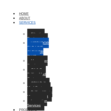
HOME
ABOUT
SERVICES
Filtration
Equipment
VIBRADOR
FLO LINE
CLEANER
PLUS
Manpower
Services
Oil & Gas
Drilling Mud
System
CBM Drillng
Mud System
Drilling Waste
Management
Inspection
Services
PRODUCTS